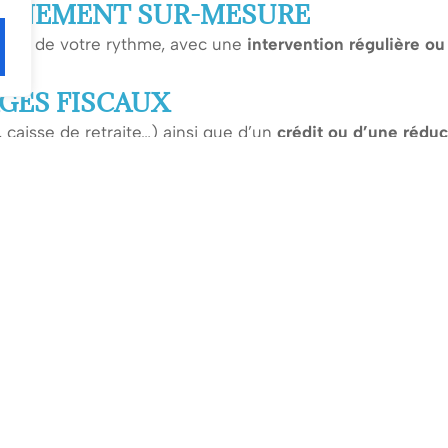
AGNEMENT SUR-MESURE
es et de votre rythme, avec une
intervention régulière ou
AGES FISCAUX
 caisse de retraite…) ainsi que d’un
crédit ou d’une rédu
ESTATIONS
ité du service et ajuster l’accompagnement si nécessaire.
BESOIN D’UNE AIDE À LA TOILETTE ?
NTACTEZ-NOUS DÈS AUJOURD’HUI