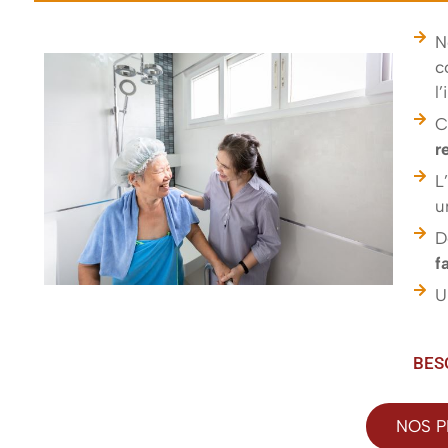
N
c
l
C
r
L
u
D
f
U
BES
NOS P