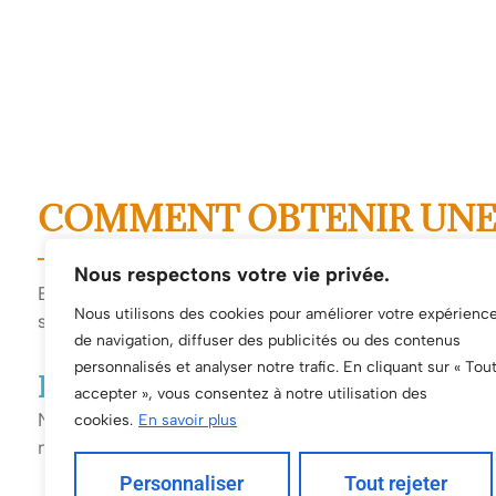
COMMENT OBTENIR UNE A
Nous respectons votre vie privée.
Bénéficier d’une aide à la toilette avec nous est 
Nous utilisons des cookies pour améliorer votre expérienc
service adapté à vos besoins.
de navigation, diffuser des publicités ou des contenus
personnalisés et analyser notre trafic. En cliquant sur « Tou
EVALUATION DES BESOINS
accepter », vous consentez à notre utilisation des
Nous réalisons un
premier échange gratuit
pour comp
cookies.
En savoir plus
nécessaires
Personnaliser
Tout rejeter