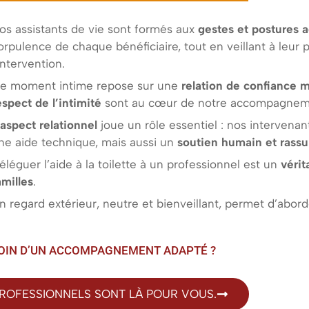
os assistants de vie sont formés aux
gestes et postures 
orpulence de chaque bénéficiaire, tout en veillant à leur 
’intervention.
e moment intime repose sur une
relation de confiance m
espect de l’intimité
sont au cœur de notre accompagnem
’
aspect relationnel
joue un rôle essentiel : nos intervena
ne aide technique, mais aussi un
soutien humain et rassu
éléguer l’aide à la toilette à un professionnel est un
vérit
amilles
.
n regard extérieur, neutre et bienveillant, permet d’abor
OIN D’UN ACCOMPAGNEMENT ADAPTÉ ?
ROFESSIONNELS SONT LÀ POUR VOUS.