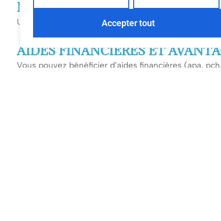
MISE EN PLACE D’UN ACCOMP
Un planning est établi en fonction de vos préférenc
Accepter tout
AIDES FINANCIÈRES ET AVANT
Vous pouvez bénéficier d’aides financières (apa, pch,
prestations.*
SUIVI ET AJUSTEMENT DES PR
Vous assurons un
suivi régulier
pour garantir la qual
CO